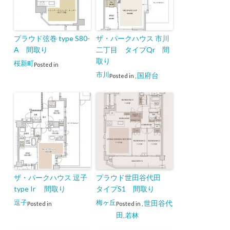
プラウド弦巻 type S80-
ザ・パークハウス 市川
A 間取り
二丁目 タイプQr 間
取り
桜新町
Posted in
市川
国府台
Posted in
,
ザ・パークハウス 逗子
プラウド世田谷代田
type Ir 間取り
タイプS1 間取り
逗子
梅ヶ丘
世田谷代
Posted in
Posted in
,
田
若林
,