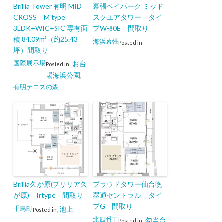
Brillia Tower 有明 MID
幕張ベイパーク ミッド
CROSS M type
スクエアタワー タイ
3LDK+WIC+SIC 専有面
プW-80E 間取り
積 84.09m²（約25.43
海浜幕張
Posted in
坪）間取り
国際展示場
お台
Posted in
,
場海浜公園
,
有明テニスの森
Brillia久が原(ブリリア久
プラウドタワー仙台晩
が原) Irtype 間取り
翠通セントラル タイ
プG 間取り
千鳥町
池上
Posted in
,
北四番丁
勾当台
Posted in
,