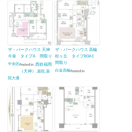
ザ・パークハウス 天神
ザ・パークハウス 高輪
今泉 タイプA 間取り
松ヶ丘 タイプ80A1
間取り
中央区
西鉄福岡
Posted in
,
白金高輪
（天神）
薬院
薬
Posted in
,
,
院大通