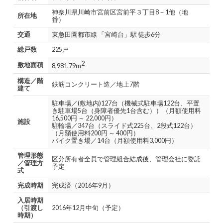
神奈川県川崎市宮前区宮前平３丁目8－1他（地
所在地
番）
交通
東急田園都市線 「宮崎台」駅 徒歩6分
総戸数
225戸
2
敷地面積
8,981.79m
構造／階
鉄筋コンクリート造／地上7階
建て
駐車場／(敷地内)127台（機械式駐車場122台、平置
き駐車場5台（身障者優先1台含む））（月額使用料
16,500円 ～ 22,000円）
施設
駐輪場／347台（スライド式225台、2段式122台）
（月額使用料200円 ～ 400円）
バイク置き場／14台（月額使用料3,000円）
管理形態
区分所有者全員で管理組合結成後、管理会社に委託
／管理方
予定
式
完成時期
完成済（2016年9月）
入居時期
（引渡し
2016年12月中旬（予定）
時期）