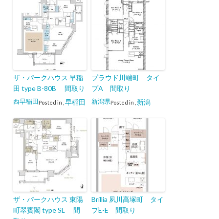
ザ・パークハウス 早稲
プラウド川端町 タイ
田 type B-80B 間取り
プA 間取り
西早稲田
新潟県
早稲田
新潟
Posted in
,
Posted in
,
ザ・パークハウス 東陽
Brillia 夙川高塚町 タイ
町翠賓閣 type SL 間
プE-E 間取り