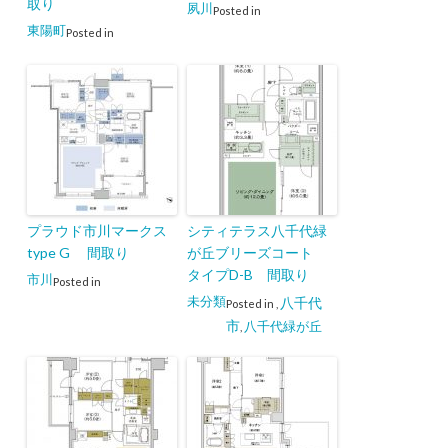
取り
夙川
Posted in
東陽町
Posted in
プラウド市川マークス
シティテラス八千代緑
type G 間取り
が丘ブリーズコート
タイプD-B 間取り
市川
Posted in
未分類
八千代
Posted in
,
市
八千代緑が丘
,