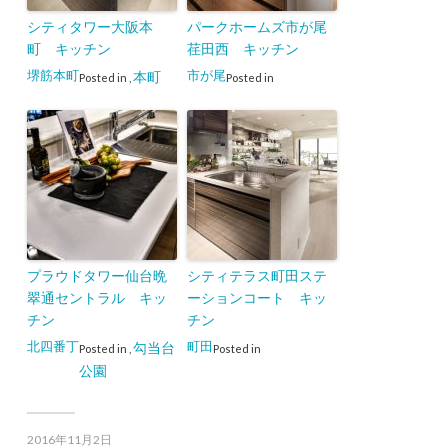
シティタワー大阪本
パークホームズ市が尾
町 キッチン
荏田西 キッチン
堺筋本町
市が尾
本町
Posted in
,
Posted in
プラウドタワー仙台晩
シティテラス町田ステ
翠通セントラル キッ
ーションコート キッ
チン
チン
北四番丁
町田
勾当台
Posted in
,
Posted in
公園
2016年11月2日