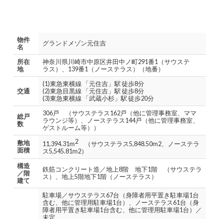
物件
グランドメゾン元住吉
名
所在
神奈川県川崎市中原区井田中ノ町291番1（サウステ
地
ラス）、139番1（ノーステラス）（地番）
(1)東急東横線 「元住吉」駅 徒歩8分
交通
(2)東急目黒線 「元住吉」駅 徒歩8分
(3)東急東横線 「武蔵小杉」駅 徒歩20分
306戸 （サウステラス162戸（他に管理事務室、ママ
総戸
ラウンジ等）、ノーステラス144戸（他に管理事務室、
数
ゲストルーム等））
2
敷地
11,394.31m
（サウステラス5,848.50m2、ノーステラ
面積
ス5,545.81m2）
構造
鉄筋コンクリート造／地上8階 地下1階 （サウステラ
／階
ス）、地上5階地下1階（ノーステラス）
建て
駐車場／サウステラス67台（身障者用平置き駐車場1台
含む、他に管理用駐車場1台）、ノーステラス61台（身
障者用平置き駐車場1台含む、他に管理用駐車場1台）／
未定