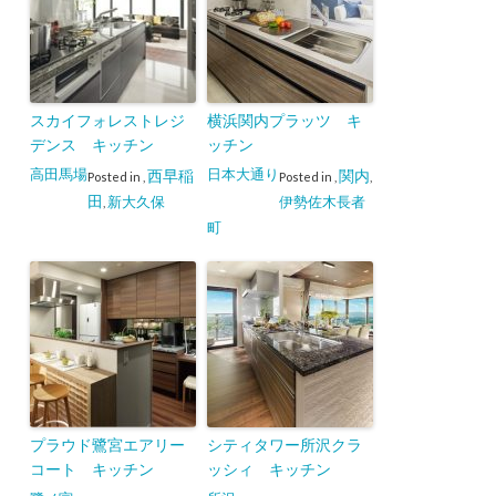
スカイフォレストレジ
横浜関内プラッツ キ
デンス キッチン
ッチン
高田馬場
日本大通り
西早稲
関内
Posted in
,
Posted in
,
,
田
新大久保
伊勢佐木長者
,
町
プラウド鷺宮エアリー
シティタワー所沢クラ
コート キッチン
ッシィ キッチン