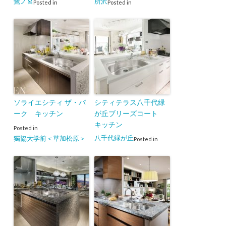
鷺ノ宮
所沢
Posted in
Posted in
ソライエシティ ザ・パ
シティテラス八千代緑
ーク キッチン
が丘ブリーズコート
キッチン
Posted in
八千代緑が丘
獨協大学前＜草加松原＞
Posted in