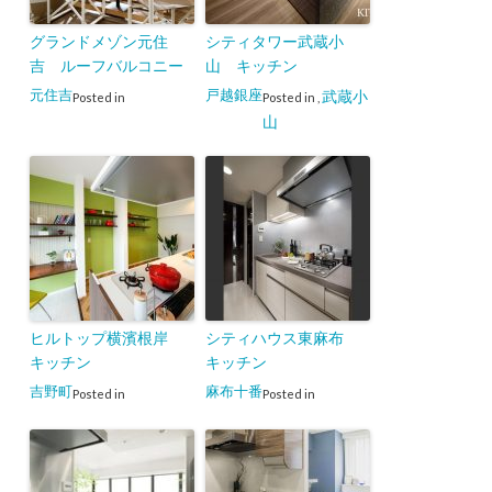
グランドメゾン元住
シティタワー武蔵小
吉 ルーフバルコニー
山 キッチン
元住吉
戸越銀座
武蔵小
Posted in
Posted in
,
山
ヒルトップ横濱根岸
シティハウス東麻布
キッチン
キッチン
吉野町
麻布十番
Posted in
Posted in