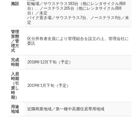
施設
駐輪場／サウステラス183台（他にレンタサイクル用8
台）、ノーステラス205台（他にレンタサイクル用8
台）／未定
バイク置き場／サウステラス7台、ノーステラス9台／未
定
管理
形態
区分所有者全員により管理組合を設立の上、管理会社に
／管
委託
理方
式
完成
2018年12月下旬（予定）
時期
入居
時期
（引
2019年1月下旬（予定）
渡し
時
期）
用途
近隣商業地域／第一種中高層住居専用地域
地域