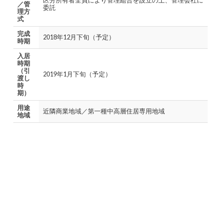
区分所有者全員により管理組合を設立の上、管理会社に
／管
委託
理方
式
完成
2018年12月下旬（予定）
時期
入居
時期
（引
2019年1月下旬（予定）
渡し
時
期）
用途
近隣商業地域／第一種中高層住居専用地域
地域