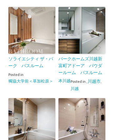
ソライエシティ ザ・パ
パークホームズ川越新
ーク バスルーム
富町アドーア パウダ
ールーム バスルーム
Posted in
本川越
獨協大学前＜草加松原＞
川越市
Posted in
,
,
川越