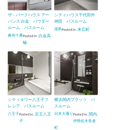
ザ・パークハウス アー
シティハウス千代田外
バンス 白金 パウダー
神田 バスルーム
ルーム バスルーム
湯島
末広町
Posted in
,
麻布十番
白金高
Posted in
,
輪
シティタワー八王子フ
横浜関内プラッツ バ
レシア バスルーム
スルーム
八王子
日本大通り
京王八王
関内
Posted in
,
Posted in
,
,
子
伊勢佐木長者
町