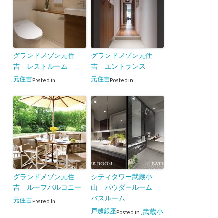
グランドメゾン元住
グランドメゾン元住
吉 レストルーム
吉 エントランス
元住吉
元住吉
Posted in
Posted in
グランドメゾン元住
シティタワー武蔵小
吉 ルーフバルコニー
山 パウダールーム
バスルーム
元住吉
Posted in
戸越銀座
武蔵小
Posted in
,