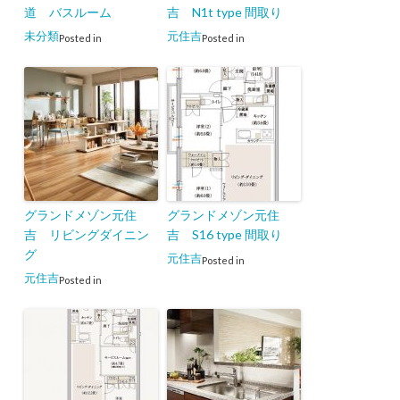
道 バスルーム
吉 N1t type 間取り
未分類
元住吉
Posted in
Posted in
グランドメゾン元住
グランドメゾン元住
吉 リビングダイニン
吉 S16 type 間取り
グ
元住吉
Posted in
元住吉
Posted in