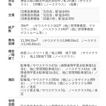
所在
神奈川県川崎市中原区井田中ノ町291番1（サウステ
地
ラス）、139番1（ノーステラス）（地番）
(1)東急東横線 「元住吉」駅 徒歩8分
交通
(2)東急目黒線 「元住吉」駅 徒歩8分
(3)東急東横線 「武蔵小杉」駅 徒歩20分
306戸 （サウステラス162戸（他に管理事務室、ママ
総戸
ラウンジ等）、ノーステラス144戸（他に管理事務室、
数
ゲストルーム等））
2
敷地
11,394.31m
（サウステラス5,848.50m2、ノーステラ
面積
ス5,545.81m2）
構造
鉄筋コンクリート造／地上8階 地下1階 （サウステラ
／階
ス）、地上5階地下1階（ノーステラス）
建て
駐車場／サウステラス67台（身障者用平置き駐車場1台
含む、他に管理用駐車場1台）、ノーステラス61台（身
障者用平置き駐車場1台含む、他に管理用駐車場1台）／
未定
施設
駐輪場／サウステラス183台（他にレンタサイクル用8
台）、ノーステラス205台（他にレンタサイクル用8
台）／未定
バイク置き場／サウステラス7台、ノーステラス9台／未
定
管理
形態