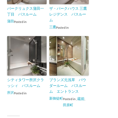
パークリュクス蒲田一
ザ・パークハウス 三鷹
丁目 バスルーム
レジデンス バスルー
ム
蒲田
Posted in
三鷹
Posted in
シティタワー所沢クラ
ブランズ元浅草 パウ
ッシィ バスルーム
ダールーム バスルー
ム エントランス
所沢
Posted in
新御徒町
蔵前
Posted in
,
,
田原町