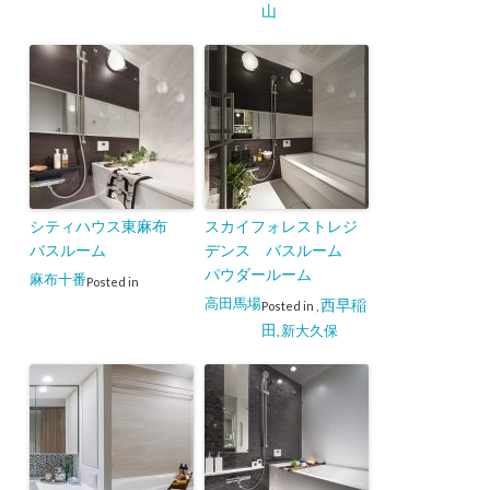
山
シティハウス東麻布
スカイフォレストレジ
バスルーム
デンス バスルーム
パウダールーム
麻布十番
Posted in
高田馬場
西早稲
Posted in
,
田
新大久保
,