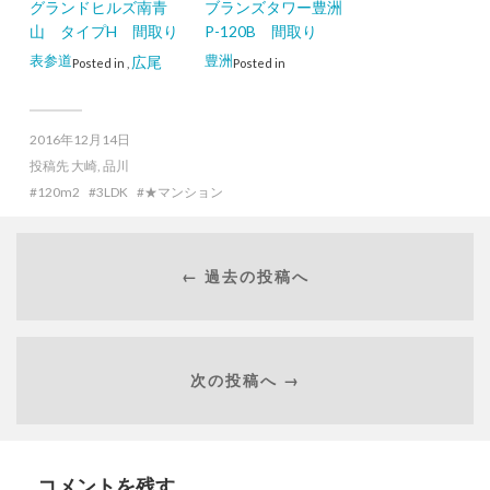
グランドヒルズ南青
ブランズタワー豊洲
山 タイプH 間取り
P-120B 間取り
表参道
豊洲
広尾
Posted in
,
Posted in
2016年12月14日
投稿先
大崎
,
品川
120m2
3LDK
★マンション
← 過去の投稿へ
次の投稿へ →
コメントを残す