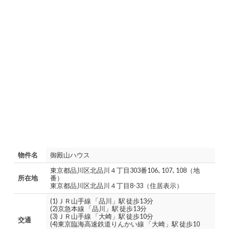
物件名
御殿山ハウス
東京都品川区北品川４丁目303番106､107､108（地
所在地
番）
東京都品川区北品川４丁目8-33（住居表示）
(1)ＪＲ山手線 「品川」駅 徒歩13分
(2)京急本線 「品川」駅 徒歩13分
(3)ＪＲ山手線 「大崎」駅 徒歩10分
交通
(4)東京臨海高速鉄道りんかい線 「大崎」駅 徒歩10