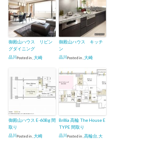
御殿山ハウス リビン
御殿山ハウス キッチ
グダイニング
ン
品川
品川
大崎
大崎
Posted in
,
Posted in
,
御殿山ハウス E-60Bg 間
Brillia 高輪 The House E
取り
TYPE 間取り
品川
品川
大崎
高輪台
大
Posted in
,
Posted in
,
,