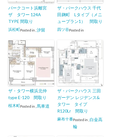
パークコート浜離宮
ザ・パークハウス 千代
ザ タワー 124A
田麹町 Lタイプ（メニ
TYPE 間取り
ュープラン1） 間取り
浜松町
四ツ谷
汐留
Posted in
,
Posted in
ザ・タワー横浜北仲
ザ・パークハウス 三田
type E-120 間取り
ガーデン レジデンス&
タワー タイプ
桜木町
馬車道
Posted in
,
R120Lr 間取り
麻布十番
白金高
Posted in
,
輪