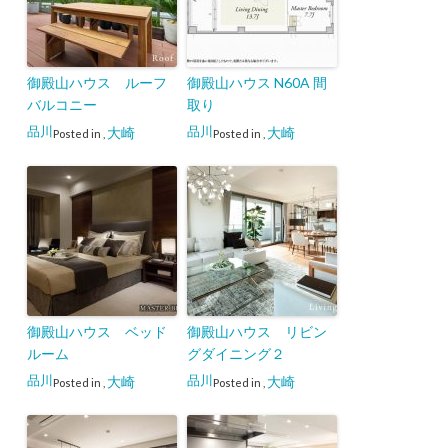
御殿山ハウス ルーフ
御殿山ハウス N60A 間
バルコニー
取り
品川
品川
大崎
大崎
Posted in
,
Posted in
,
御殿山ハウス ベッド
御殿山ハウス リビン
ルーム
グダイニング２
品川
品川
大崎
大崎
Posted in
,
Posted in
,