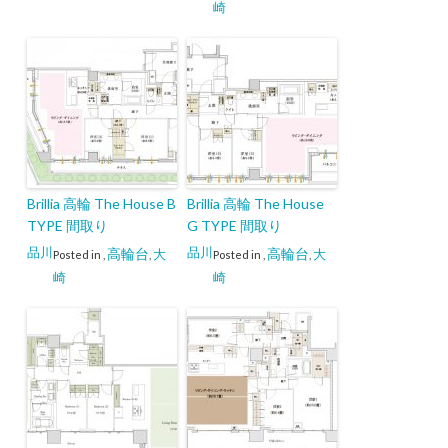
崎
Brillia 高輪 The House B
Brillia 高輪 The House
TYPE 間取り
G TYPE 間取り
品川
品川
高輪台
高輪台
大
大
Posted in
,
,
Posted in
,
,
崎
崎