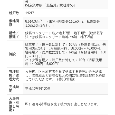
分
(5)京急本線 「北品川」駅 徒歩5分
総戸数
142戸
2
敷地面
8,614.37m
（未利用地部分110.60m2、私道部分
積
1,055.53m2含む。）
構造／
鉄筋コンクリート造／地上7階 地下1階 (建築基準
階建て
法上は鉄筋コンクリート造地上6階 地下2階)
駐車場／（総戸数に対して）107台（身障者用1台、来
客用3台含む）〔月額使用料：38,000円～48,000円〕
駐輪場／（総戸数に対して）142台〔月額使用料：100
施設
円～300円〕
バイク置き場／（総戸数に対して）10台〔月額使用
料：4,000円・5,000円〕
管理形
入居後、区分所有者全員で構成する管理組合を結成
態／管
し、管理組合と管理会社との間に管理委託契約を締結
理方式
していただきます。（委託(常駐)）
完成時
平成17年9月20日
期
入居時
期（引
即引渡可※諸手続き完了後のお引渡しとなります。
渡し時
期）