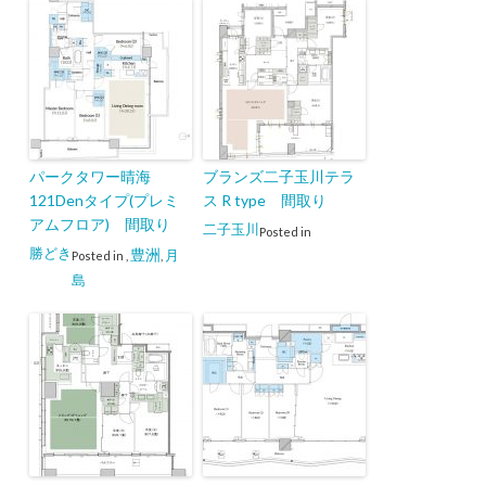
パークタワー晴海
ブランズ二子玉川テラ
121Denタイプ(プレミ
ス R type 間取り
アムフロア) 間取り
二子玉川
Posted in
勝どき
豊洲
月
Posted in
,
,
島