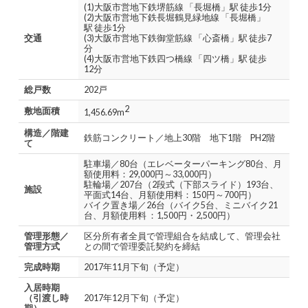
(1)大阪市営地下鉄堺筋線 「長堀橋」駅 徒歩1分
(2)大阪市営地下鉄長堀鶴見緑地線 「長堀橋」
駅 徒歩1分
交通
(3)大阪市営地下鉄御堂筋線 「心斎橋」駅 徒歩7
分
(4)大阪市営地下鉄四つ橋線 「四ツ橋」駅 徒歩
12分
総戸数
202戸
2
敷地面積
1,456.69m
構造／階建
鉄筋コンクリート／地上30階 地下1階 PH2階
て
駐車場／80台（エレベーターパーキング80台、月
額使用料：29,000円～33,000円）
駐輪場／207台（2段式（下部スライド）193台、
施設
平面式14台、月額使用料：150円～700円）
バイク置き場／26台（バイク5台、ミニバイク21
台、月額使用料 ：1,500円・2,500円）
管理形態／
区分所有者全員で管理組合を結成して、管理会社
管理方式
との間で管理委託契約を締結
完成時期
2017年11月下旬（予定）
入居時期
（引渡し時
2017年12月下旬（予定）