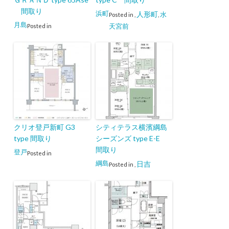
間取り
浜町
人形町
水
Posted in
,
,
月島
天宮前
Posted in
クリオ登戸新町 G3
シティテラス横濱綱島
type 間取り
シーズンズ type E-E
間取り
登戸
Posted in
綱島
日吉
Posted in
,