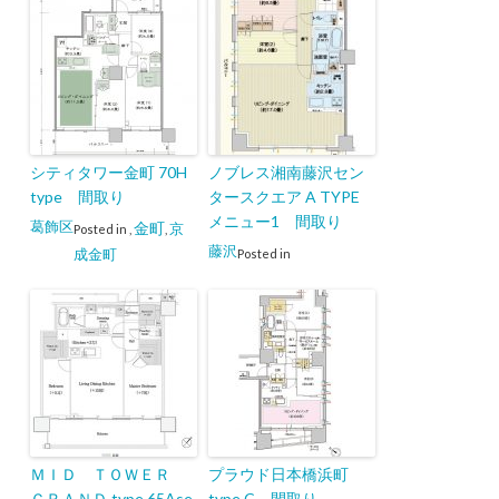
シティタワー金町 70H
ノブレス湘南藤沢セン
type 間取り
タースクエア A TYPE
メニュー1 間取り
葛飾区
金町
京
Posted in
,
,
藤沢
成金町
Posted in
ＭＩＤ ＴＯＷＥＲ
プラウド日本橋浜町
ＧＲＡＮＤ type 65Ase
type C 間取り