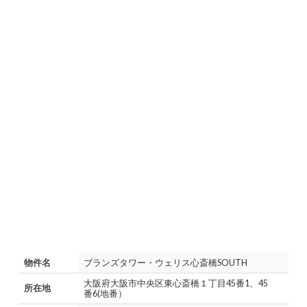
物件名
ブランズタワー・ウェリス心斎橋SOUTH
大阪府大阪市中央区東心斎橋１丁目45番1、45
所在地
番6(地番）