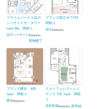
プライムパークス品川
ブランズ国立 N TYPE
シーサイドザ・タワー
間取り
type Wa 間取り
国立
Posted in
品川シーサイド
Posted in
,
青物横丁
ブランズ横浜 60E
スカイフォレストレジ
type 間取り
デンス 70C type 間取
り
横浜
Posted in
高田馬場
西早稲
Posted in
,