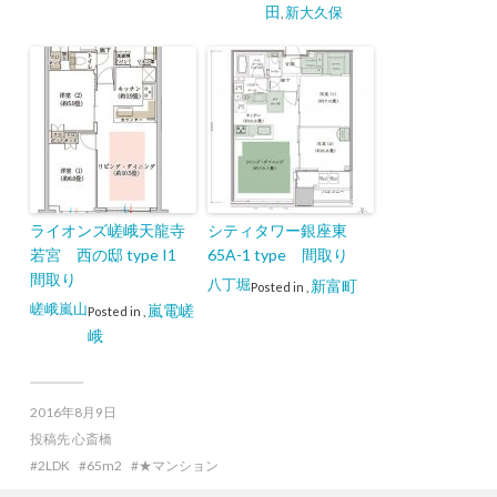
田
新大久保
,
ライオンズ嵯峨天龍寺
シティタワー銀座東
若宮 西の邸 type I1
65A-1 type 間取り
間取り
八丁堀
新富町
Posted in
,
嵯峨嵐山
嵐電嵯
Posted in
,
峨
2016年8月9日
投稿先
心斎橋
2LDK
65m2
★マンション