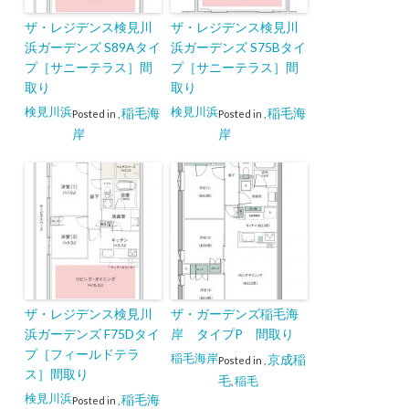
ザ・レジデンス検見川
ザ・レジデンス検見川
浜ガーデンズ S89Aタイ
浜ガーデンズ S75Bタイ
プ［サニーテラス］間
プ［サニーテラス］間
取り
取り
検見川浜
検見川浜
稲毛海
稲毛海
Posted in
,
Posted in
,
岸
岸
ザ・レジデンス検見川
ザ・ガーデンズ稲毛海
浜ガーデンズ F75Dタイ
岸 タイプP 間取り
プ［フィールドテラ
稲毛海岸
京成稲
Posted in
,
ス］間取り
毛
稲毛
,
検見川浜
稲毛海
Posted in
,