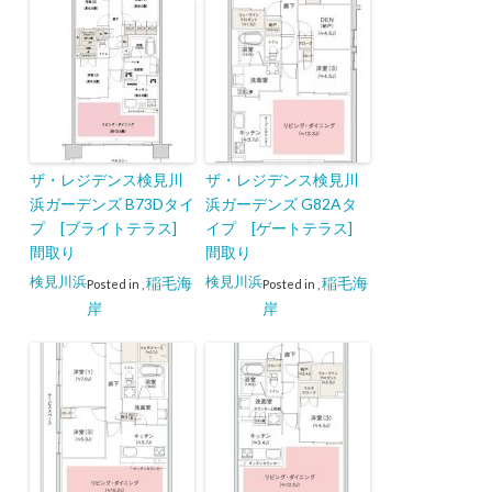
ザ・レジデンス検見川
ザ・レジデンス検見川
浜ガーデンズ B73Dタイ
浜ガーデンズ G82Aタ
プ [ブライトテラス]
イプ [ゲートテラス]
間取り
間取り
検見川浜
検見川浜
稲毛海
稲毛海
Posted in
,
Posted in
,
岸
岸