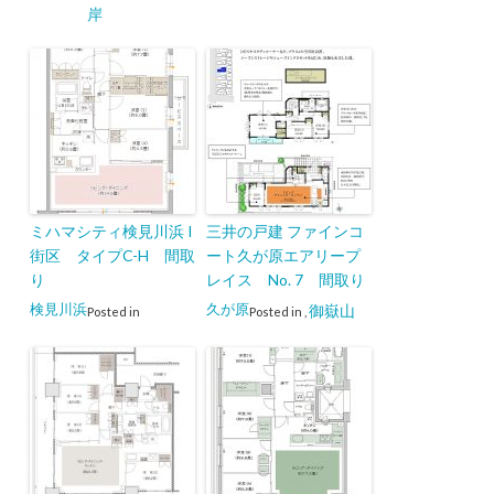
岸
ミハマシティ検見川浜 I
三井の戸建 ファインコ
街区 タイプC-H 間取
ート久が原エアリープ
り
レイス No. 7 間取り
検見川浜
久が原
御嶽山
Posted in
Posted in
,