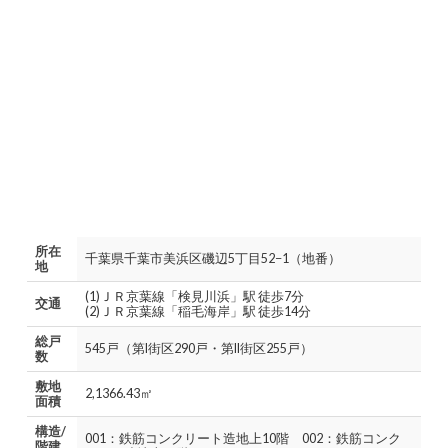
所在
千葉県千葉市美浜区磯辺5丁目52−1（地番）
地
(1)ＪＲ京葉線「検見川浜」駅 徒歩7分
交通
(2)ＪＲ京葉線「稲毛海岸」駅 徒歩14分
総戸
545戸（第I街区290戸・第II街区255戸）
数
敷地
2,1366.43㎡
面積
構造/
001：鉄筋コンクリート造地上10階 002：鉄筋コンク
階建