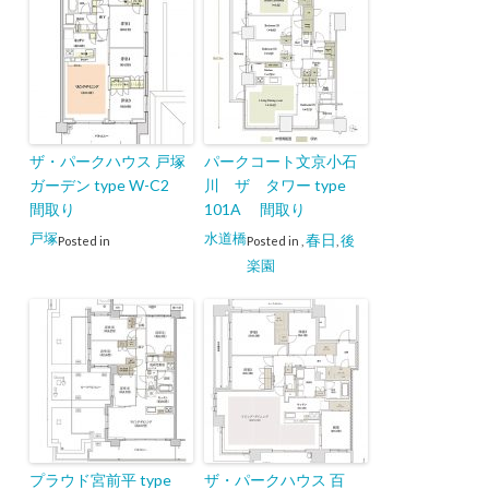
ザ・パークハウス 戸塚
パークコート文京小石
ガーデン type W-C2
川 ザ タワー type
間取り
101A 間取り
戸塚
水道橋
春日
後
Posted in
Posted in
,
,
楽園
プラウド宮前平 type
ザ・パークハウス 百