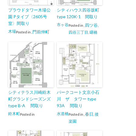
プラウドタワー木場公
シティハウス四谷坂町
園 Pタイプ〈2605号
type 120K-1 間取り
室〉間取り
市ヶ谷
四ツ谷
Posted in
,
,
木場
門前仲町
四谷三丁目
曙橋
Posted in
,
,
シティテラス川崎鈴木
パークコート文京小石
町グランドシーズンズ
川 ザ タワー type
type B-A 間取り
93A 間取り
鈴木町
水道橋
春日
後
Posted in
Posted in
,
,
楽園