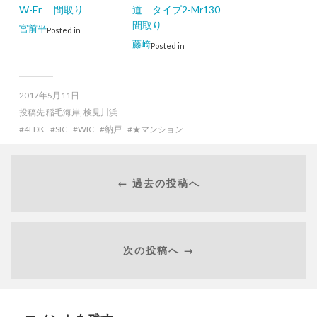
W-Er 間取り
道 タイプ2-Mr130
間取り
宮前平
Posted in
藤崎
Posted in
2017年5月11日
投稿先
稲毛海岸
,
検見川浜
4LDK
SIC
WIC
納戸
★マンション
← 過去の投稿へ
次の投稿へ →