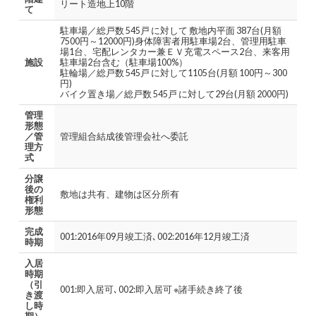
リート造地上10階
て
駐車場／総戸数 545戸 に対して 敷地内平面 387台(月額
7500円～12000円)身体障害者用駐車場2台、管理用駐車
場1台、宅配レンタカー兼ＥＶ充電スペース2台、来客用
施設
駐車場2台含む（駐車場100%）
駐輪場／総戸数 545戸 に対して1105台(月額 100円～300
円)
バイク置き場／総戸数 545戸 に対して29台(月額 2000円)
管理
形態
／管
管理組合結成後管理会社へ委託
理方
式
分譲
後の
敷地は共有、建物は区分所有
権利
形態
完成
001:2016年09月竣工済､002:2016年12月竣工済
時期
入居
時期
（引
001:即入居可､002:即入居可 ※諸手続き終了後
き渡
し時