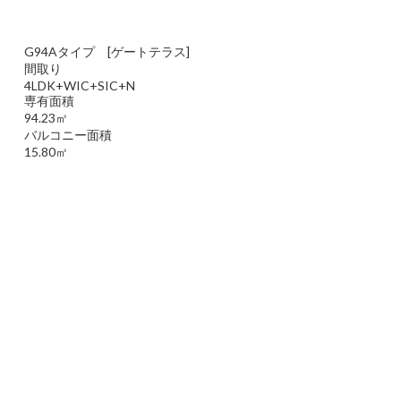
G94Aタイプ [ゲートテラス]
間取り
4LDK+WIC+SIC+N
専有面積
94.23㎡
バルコニー面積
15.80㎡