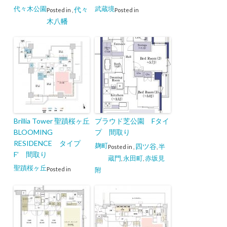
代々木公園
武蔵境
代々
Posted in
,
Posted in
木八幡
Brillia Tower 聖蹟桜ヶ丘
プラウド芝公園 Fタイ
BLOOMING
プ 間取り
RESIDENCE タイプ
麹町
四ツ谷
半
Posted in
,
,
F’ 間取り
蔵門
永田町
赤坂見
,
,
聖蹟桜ヶ丘
Posted in
附