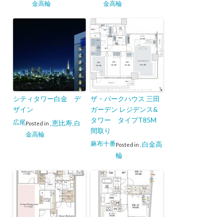
金高輪
金高輪
シティタワー白金 デ
ザ・パークハウス 三田
ザイン
ガーデン レジデンス&
タワー タイプT85M
広尾
恵比寿
白
Posted in
,
,
間取り
金高輪
麻布十番
白金高
Posted in
,
輪