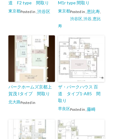
道 F2 type 間取り
M1r type 間取り
東京都
東京都
渋谷区
恵比寿
Posted in
,
Posted in
,
,
渋谷区
渋谷
恵比
,
,
寿
パークホームズ京都上
ザ・パークハウス 百
賀茂 Iタイプ 間取り
道 タイプ1-A85 間
取り
北大路
Posted in
早良区
藤崎
Posted in
,