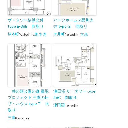
ザ・タワー横浜北仲
パークホームズ品川大
type E-88B 間取り
井 type G 間取り
桜木町
大井町
馬車道
大森
Posted in
,
Posted in
,
井の頭公園の森 継承
津田沼 ザ・タワー type
プロジェクト 三鷹の杜
86C 間取り
ザ・ハウス type T 間
津田沼
Posted in
取り
三鷹
Posted in