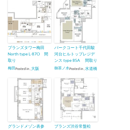
ブランズタワー梅田
パークコート千代田駿
North type L-87O 間
河台ヒルトップレジデ
取り
ンス type 85A 間取り
梅田
御茶ノ水
大阪
水道橋
Posted in
,
Posted in
,
グランドメゾン表参
ブランズ渋谷常盤松