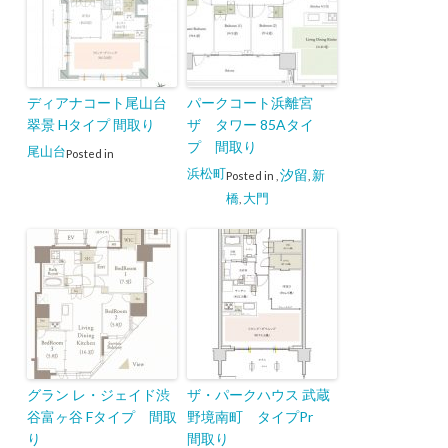
ディアナコート尾山台
パークコート浜離宮
翠景 Hタイプ 間取り
ザ タワー 85Aタイ
プ 間取り
尾山台
Posted in
浜松町
汐留
新
Posted in
,
,
橋
大門
,
グラン レ・ジェイド渋
ザ・パークハウス 武蔵
谷富ヶ谷 Fタイプ 間取
野境南町 タイプPr
り
間取り