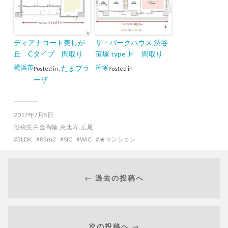
ディアナコート美しが
ザ・パークハウス 渋谷
丘 Cタイプ 間取り
笹塚 type Jr 間取り
横浜市
笹塚
たまプラ
Posted in
,
Posted in
ーザ
2017年7月5日
投稿先
白金高輪
,
恵比寿
,
広尾
3LDK
85m2
SIC
WIC
★マンション
← 過去の投稿へ
次の投稿へ →