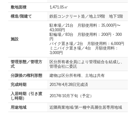
敷地面積
1,471.05㎡
構造/階建て
鉄筋コンクリート造／地上19階 地下1階
駐車場／21台 月額使用料：35,000円〜
43,000円
駐輪場／83台 月額使用料：200円・300
施設
円
バイク置き場／2台 月額使用料：6,000円
ミニバイク置き場／4台 月額使用料：
3,000円
管理形態／管理方
区分所有者全員により管理組合を結成し、
式
管理会社に委託
分譲後の権利形態
建物は区分所有権、土地は共有
完成時期
2017年4月28日完成済
入居時期（引き渡
2017年10月下旬（予定）
し時期）
用途地域
近隣商業地域/第一種中高層住居専用地域