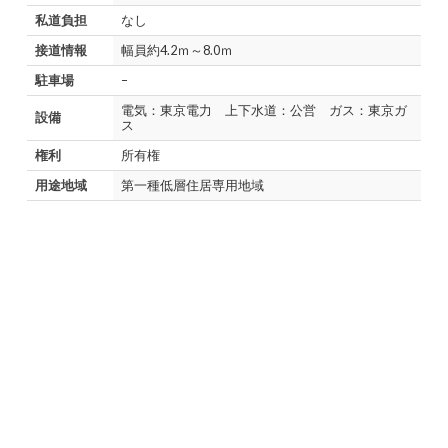
私道負担
なし
接道情報
幅員約4.2ｍ～8.0ｍ
駐車場
–
電気：東京電力 上下水道：公営 ガス：東京ガ
設備
ス
権利
所有権
用途地域
第一種低層住居専用地域