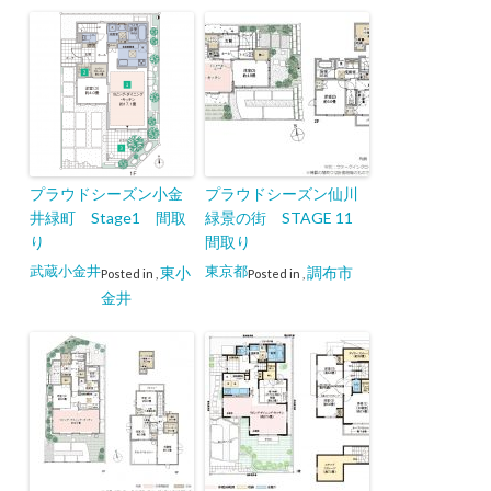
プラウドシーズン小金
プラウドシーズン仙川
井緑町 Stage1 間取
緑景の街 STAGE 11
り
間取り
武蔵小金井
東京都
東小
調布市
Posted in
,
Posted in
,
金井