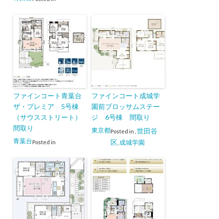
ファインコート青葉台
ファインコート成城学
ザ・プレミア 5号棟
園前ブロッサムステー
（サウスストリート）
ジ 6号棟 間取り
間取り
東京都
世田谷
Posted in
,
青葉台
区
成城学園
Posted in
,