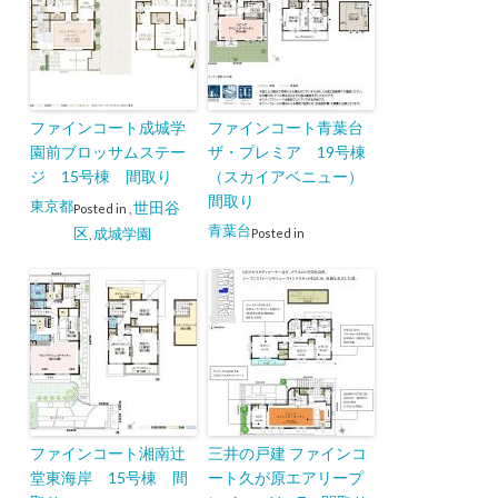
ファインコート成城学
ファインコート青葉台
園前ブロッサムステー
ザ・プレミア 19号棟
ジ 15号棟 間取り
（スカイアベニュー）
間取り
東京都
世田谷
Posted in
,
青葉台
区
成城学園
Posted in
,
ファインコート湘南辻
三井の戸建 ファインコ
堂東海岸 15号棟 間
ート久が原エアリープ