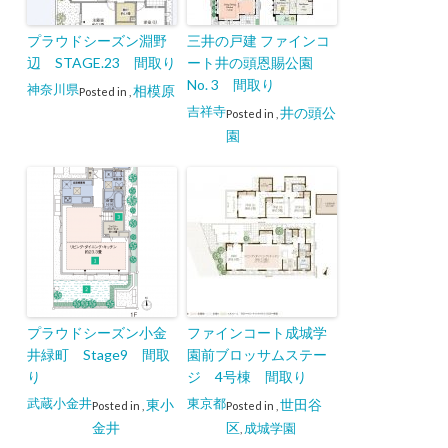
プラウドシーズン淵野
三井の戸建 ファインコ
辺 STAGE.23 間取り
ート井の頭恩賜公園
No. 3 間取り
神奈川県
相模原
Posted in
,
吉祥寺
井の頭公
Posted in
,
園
プラウドシーズン小金
ファインコート成城学
井緑町 Stage9 間取
園前ブロッサムステー
り
ジ 4号棟 間取り
武蔵小金井
東京都
東小
世田谷
Posted in
,
Posted in
,
金井
区
成城学園
,