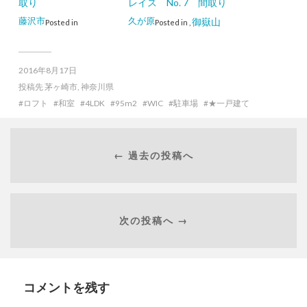
取り
レイス No. 7 間取り
藤沢市
久が原
御嶽山
Posted in
Posted in
,
2016年8月17日
投稿先
茅ヶ崎市
,
神奈川県
ロフト
和室
4LDK
95m2
WIC
駐車場
★一戸建て
← 過去の投稿へ
次の投稿へ →
コメントを残す