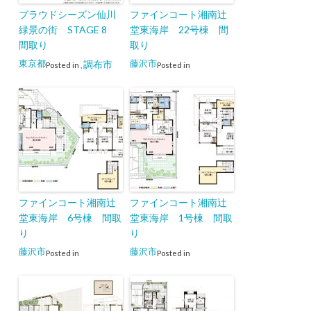
プラウドシーズン仙川
ファインコート湘南辻
緑景の街 STAGE 8
堂東海岸 22号棟 間
間取り
取り
東京都
藤沢市
調布市
Posted in
,
Posted in
ファインコート湘南辻
ファインコート湘南辻
堂東海岸 6号棟 間取
堂東海岸 1号棟 間取
り
り
藤沢市
藤沢市
Posted in
Posted in