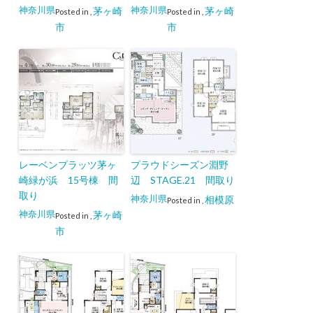
神奈川県
神奈川県
茅ヶ崎
茅ヶ崎
Posted in
,
Posted in
,
市
市
レーベンプラッツ茅ヶ
プラウドシーズン淵野
崎緑が浜 15号棟 間
辺 STAGE.21 間取り
取り
神奈川県
相模原
Posted in
,
神奈川県
茅ヶ崎
Posted in
,
市