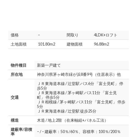
価格
–
間取り
4LDK+ロフト
土地面積
101.80m2
建物面積
96.88m2
物件種目
新築一戸建て
所在地
神奈川県茅ヶ崎市緑が浜8番9号（住居表示）他
ＪＲ東海道本線 / 辻堂駅 バス6分 「富士見町」 停
歩5分
ＪＲ東海道本線 / 茅ヶ崎駅 バス11分 「富士見
交通
町」 停歩5分
ＪＲ相模線 / 茅ヶ崎駅 バス11分 「富士見町」 停歩
5分
ＪＲ東海道本線 / 辻堂駅 徒歩25分
構造
木造 / 地上2階 （在来軸組+パネル工法）
建蔽率/容積
– / – 建蔽率：50％/60％、容積率：100％/200％
率